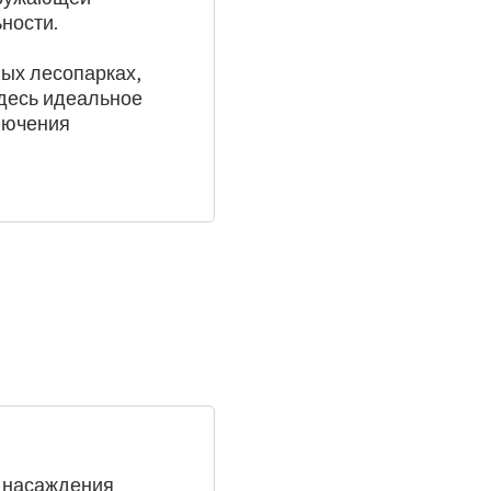
ности.
ых лесопарках,
десь идеальное
лючения
е насаждения