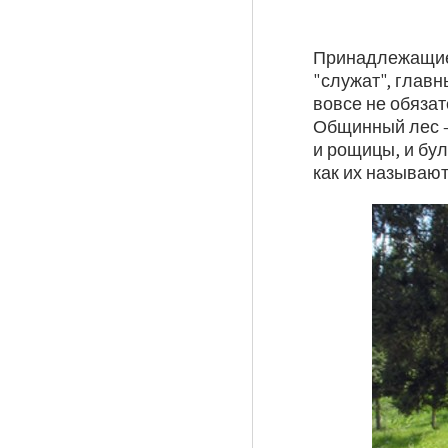
Принадлежащие
"служат", главн
вовсе не обяза
Общинный лес –
и рощицы, и бул
как их называю