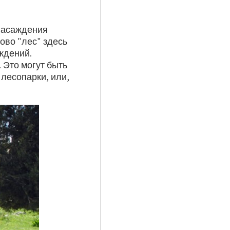
насаждения
ово "лес" здесь
ждений.
 Это могут быть
 лесопарки, или,