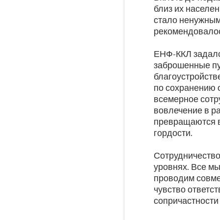
близ их населен
стало ненужным.
рекомендовалось
ЕНФ-ККЛ задалс
заброшенные пус
благоустройств
по сохранению 
всемерное сотр
вовлечение в ра
превращаются в
гордости.
Сотрудничество
уровнях. Все м
проводим совме
чувство ответс
сопричастности