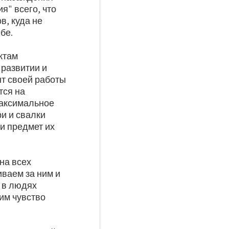
я" всего, что
в, куда не
бе.
ктам
 развитии и
т своей работы
тся на
максимальное
и и свалки
и предмет их
на всех
ваем за ним и
 в людях
им чувство