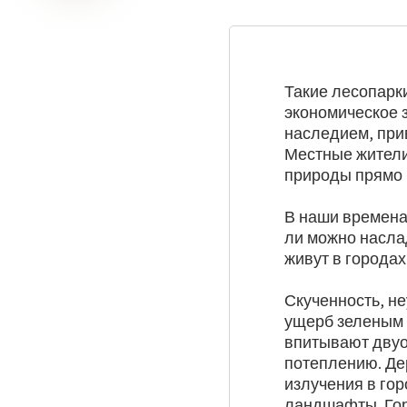
Такие лесопарк
экономическое з
наследием, прив
Местные жители
природы прямо 
В наши времена
ли можно насла
живут в городах
Скученность, н
ущерб зеленым 
впитывают двуо
потеплению. Де
излучения в го
ландшафты. Го