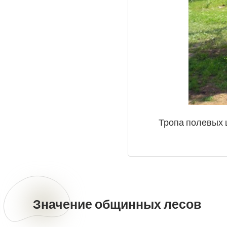
Тропа полевых 
Значение общинных лесов
Значение
общинных
лесов