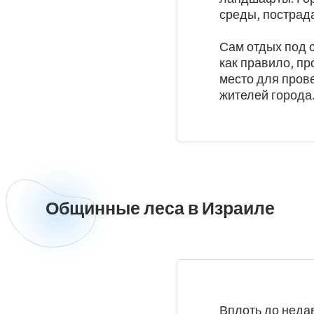
среды, пострад
Сам отдых под 
как правило, п
место для пров
жителей города
Общинные леса в Израиле
Общинные
леса
в
Израиле
Вплоть до неда