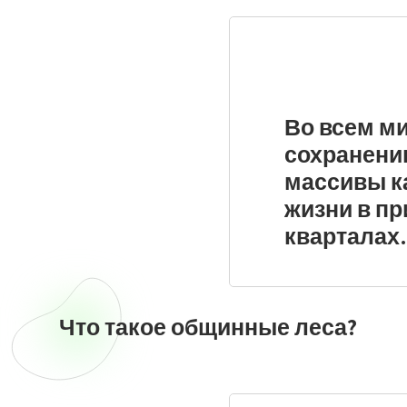
Во всем ми
сохранени
массивы к
жизни в п
кварталах.
Что такое общинные леса?
Что
такое
общинные
леса?