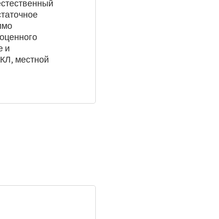
естественный
статочное
имо
ноценного
е и
ККЛ, местной