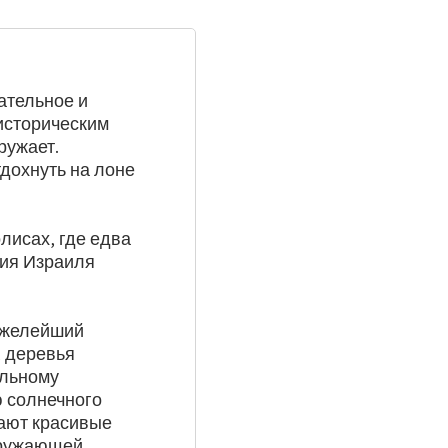
ательное и
 историческим
ружает.
дохнуть на лоне
лисах, где едва
ия Израиля
тяжелейший
 деревья
альному
 солнечного
дают красивые
кружающей