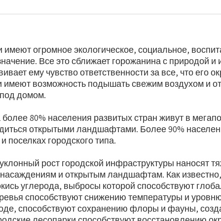
и имеют огромное экологическое, социальное, воспит
начение. Все это сближает горожанина с природой и
ивает ему чувство ответственности за все, что его ок
 имеют возможность подышать свежим воздухом и от
под домом.
 более 80% населения развитых стран живут в мегапо
диться открытыми ландшафтами. Более 90% населен
 и поселках городского типа.
еуклонный рост городской инфраструктуры наносят 
насаждениям и открытым ландшафтам. Как известно,
кись углерода, выбросы которой способствуют глоб
ревья способствуют снижению температуры и уровню
роде, способствуют сохранению флоры и фауны, соз
родские лесопарки способствуют восстановлению о