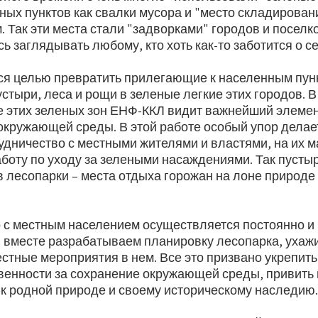
ных пунктов как свалки мусора и "место складировани
 Так эти места стали "задворками" городов и поселко
 заглядывать любому, кто хоть как-то заботится о се
я целью превратить прилегающие к населенным пун
тыри, леса и рощи в зеленые легкие этих городов. В
е этих зеленых зон ЕНФ-ККЛ видит важнейший элемен
окружающей среды. В этой работе особый упор делае
удничество с местными жителями и властями, на их 
боту по уходу за зелеными насаждениями. Так пустыр
 лесопарки – места отдыха горожан на лоне природе 
 с местным населением осуществляется постоянно и 
ы вместе разрабатываем планировку лесопарка, ухажи
стные мероприятия в нем. Все это призвано укрепить
твенности за сохранение окружающей среды, привить 
 к родной природе и своему историческому наследию.