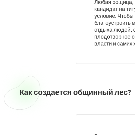
Любая рощица, 
кандидат на ти
условие. Чтобы 
благоустроить 
отдыха людей, о
плодотворное со
власти и самих 
Как создается общинный лес?
Как
создается
общинный
лес?