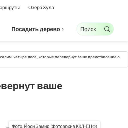
маршруты
Озеро Хула
Поиск
Посадить дерево
алим: четыре леса, которые перевернут ваше представление о
евернут ваше
Фото: Йоси Замир (фотоархив ККЛ-ЕНФ)