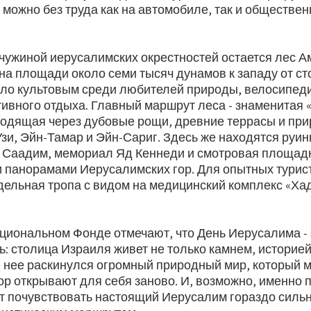
 можно без труда как на автомобиле, так и обществе
ужиной иерусалимских окрестностей остается лес А
на площади около семи тысяч дунамов к западу от ст
ало культовым среди любителей природы, велосипеди
тивного отдыха. Главный маршрут леса - знаменитая 
ходящая через дубовые рощи, древние террасы и пр
зи, Эйн-Тамар и Эйн-Сариг. Здесь же находятся руин
 Саадим, мемориал Яд Кеннеди и смотровая площад
панорамами Иерусалимских гор. Для опытных турис
дельная тропа с видом на медицинский комплекс «Ха
циональном Фонде отмечают, что День Иерусалима -
ь: столица Израиля живет не только камнем, историе
г нее раскинулся огромный природный мир, который 
ор открывают для себя заново. И, возможно, именно 
т почувствовать настоящий Иерусалим гораздо силь