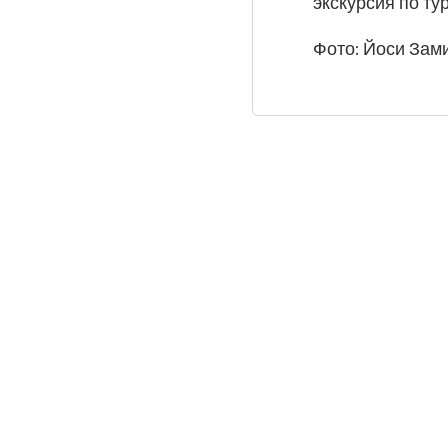
экскурсия по т
Фото: Йоси Зам
Часть
галереи
изображений