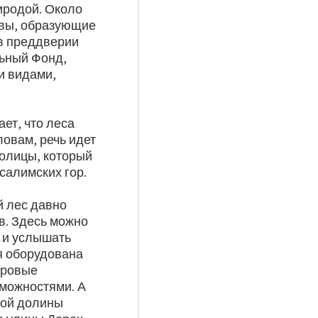
иродой. Около
ивы, образующие
 в преддверии
льный Фонд,
и видами,
ет, что леса
ловам, речь идет
толицы, который
салимских гор.
й лес давно
в. Здесь можно
й и услышать
ия оборудована
гровые
можностями. А
ной долины