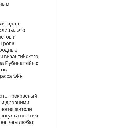
нным
минадав,
олицы. Это
стов и
«Тропа
иродные
ы византийского
ка Рубинштейн с
тов
дасса Эйн-
 это прекрасный
й и древними
многие жители
прогулка по этим
нее, чем любая