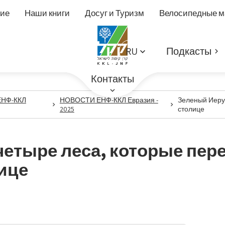
ие
Наши книги
Досуг и Туризм
Велосипедные 
RU
Подкасты
Контакты
НФ-ККЛ
НОВОСТИ ЕНФ-ККЛ Евразия -
Зеленый Иерус
2025
столице
етыре леса, которые пер
ице