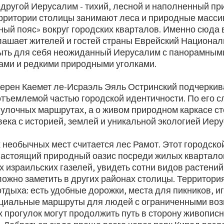
 другой Иерусалим - тихий, лесной и наполненный пр
ерритории столицы занимают леса и природные масс
ный пояс» вокруг городских кварталов. Именно сюда
лашает жителей и гостей страны Еврейский Национа
ыть для себя неожиданный Иерусалим с панорамным
ами и редкими природными уголками.
ерен Каемет ле-Исраэль Эяль Остринский подчеркива
тъемлемой частью городской идентичности. По его с
огулочных маршрутах, а о живом природном каркасе с
ека с историей, землей и уникальной экологией Иеру
 необычных мест считается лес Рамот. Этот городско
настоящий природный оазис посреди жилых квартало
х израильских газелей, увидеть сотни видов растени
ложно заметить в других районах столицы. Территор
тдыха: есть удобные дорожки, места для пикников, и
циальные маршруты для людей с ограниченными воз
 прогулок могут продолжить путь в сторону живопис