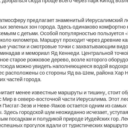
. Добраться сюда проще всего через парк Кипод возл
атмосферу предлагает знаменитый Иерусалимский ле
ых зеленых зон города. Здесь одинаково комфортно
 семьям с детьми. Особой популярностью пользуется 
около километра. Маршрут проходит через древние к
тые участки и смотровые точки с захватывающим видо
Аминадав и мемориал Яд Кеннеди. Центральной точко
ное старое рожковое дерево, возле которого оборуд
отсюда можно увидеть наполняющееся водой водохр
лес расположены со стороны Яд ва-Шем, района Хар 
их частей города.
читает менее известные маршруты и тишину, стоит об
с Мир в северо-восточной части Иерусалима. Этот ле
 Писгат-Зеэв и Неве-Яаков остается одним из самы
. Здесь городской шум неожиданно исчезает, уступа
ным посадкам и полудикой природе Иудейских гор. Ле
еспешных прогулок вдали от туристических маршруто