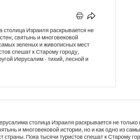
Нажмите
Нажмите
здесь
здесь,
для
чтобы
 столица Израиля раскрывается не
отправки
поделиться
 стен, святынь и многовековой
на
з самых зеленых и живописных мест
печать
стов спешат к Старому городу,
угой Иерусалим - тихий, лесной и
ерусалима столица Израиля раскрывается не только 
вятынь и многовековой истории, но и как одно из сам
 страны. Пока тысячи туристов спешат к Старому го