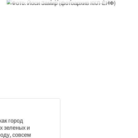
как город
ых зеленых и
роду, совсем