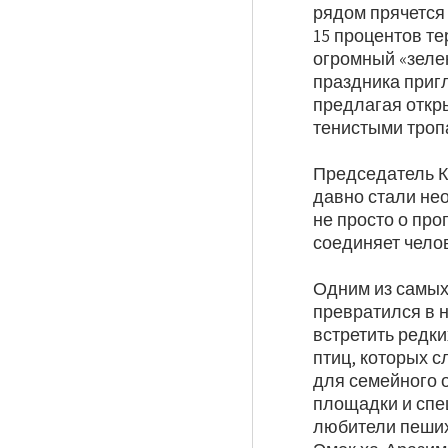
рядом прячется
15 процентов т
огромный «зеле
праздника приг
предлагая откр
тенистыми троп
Председатель К
давно стали нео
не просто о пр
соединяет челов
Одним из самых
превратился в 
встретить редки
птиц, которых с
для семейного о
площадки и спе
любители пеших