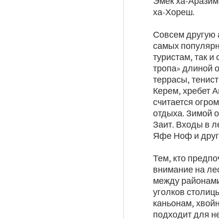
Эмек ха-Аразим
ха-Хореш.
Совсем другую 
самых популярн
туристам, так и
тропа» длиной 
террасы, тенис
Керем, хребет 
считается огром
отдыха. Зимой 
Заит. Входы в 
Яфе Ноф и друг
Тем, кто предпо
внимание на ле
между районами
уголков столицы
каньонам, хвой
подходит для н