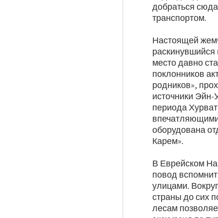
добраться сюда
транспортом.
Настоящей жемч
раскинувшийся 
место давно ст
поклонников ак
родников», про
источники Эйн-У
периода Хурват
впечатляющими 
оборудована от
Карем».
В Еврейском На
повод вспомнит
улицами. Вокру
страны до сих п
лесам позволяе