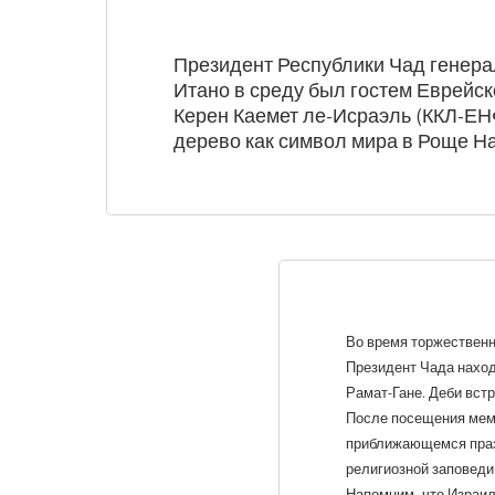
Президент Республики Чад генер
Итано в среду был гостем Еврейс
Керен Каемет ле-Исраэль (ККЛ-ЕН
дерево как символ мира в Роще Н
Во время торжественн
Президент Чада наход
Рамат-Гане. Деби вст
После посещения мем
приближающемся празд
религиозной заповеди
Напомним, что Израил