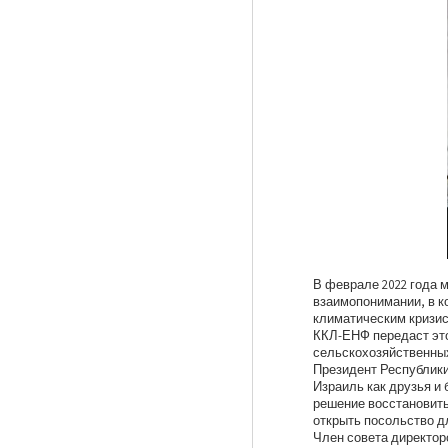
В феврале 2022 года 
взаимопонимании, в к
климатическим кризис
ККЛ-ЕНФ передаст это
сельскохозяйственных
Президент Республики
Израиль как друзья и
решение восстановить
открыть посольство д
Член совета директор