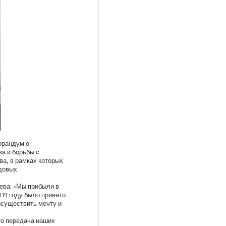
орандум о
ва и борьбы с
ва, в рамках которых
едовых
ева: «Мы прибыли в
019 году было принято
осуществить мечту и
то передача наших