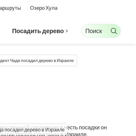
маршруты
Озеро Хула
Поиск
Посадить дерево
дент Чада посадил дерево в Израиле
а посадил дерево в Израиле