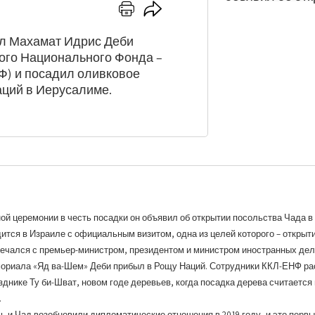
Нажмите
Нажмите
здесь
здесь,
для
чтобы
ал Махамат Идрис Деби
отправки
поделиться
кого Национального Фонда –
на
Ф) и посадил оливковое
печать
аций в Иерусалиме.
ой церемонии в честь посадки он объявил об открытии посольства Чада в
ится в Израиле с официальным визитом, одна из целей которого – открыт
речался с премьер-министром, президентом и министром иностранных дел
ориала «Яд ва-Шем» Деби прибыл в Рощу Наций. Сотрудники ККЛ-ЕНФ ра
нике Ту би-Шват, новом годе деревьев, когда посадка дерева считаетс
.
ь и Чад возобновили дипломатические отношения в 2019 году, и это перв