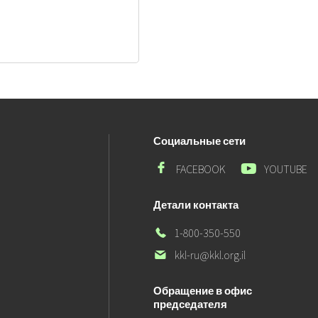
Социальные сети
Мы
Мы
FACEBOOK
YOUTUBE
в
в
Facebook
Yotube
Детали контакта
Наш
1-800-350-550
телефон
Наш
kkl-ru@kkl.org.il
электронный
адрес
Обращение в офис
председателя