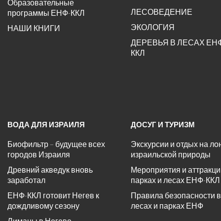
Образовательные
ЛЕСОВЕДЕНИЕ
программы ЕНФ-ККЛ
ЭКОЛОГИЯ
НАШИ КНИГИ
ДЕРЕВЬЯ В ЛЕСАХ ЕН
ККЛ
ВОДА ДЛЯ ИЗРАИЛЯ
ДОСУГ И ТУРИЗМ
Биофильтр – будущее всех
Экскурсии и отдых на ло
городов Израиля
израильской природы
Древний акведук вновь
Мероприятия и аттракци
заработал
парках и лесах ЕНФ-ККЛ
ЕНФ-ККЛ готовит Негев к
Правила безопасности в
дождливому сезону
лесах и парках ЕНФ