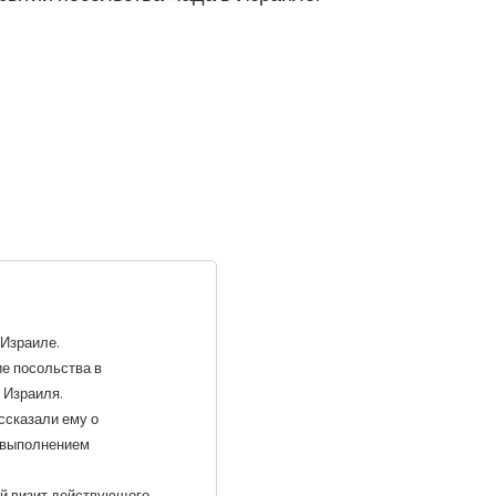
 Израиле.
ие посольства в
 Израиля.
ссказали ему о
я выполнением
ый визит действующего