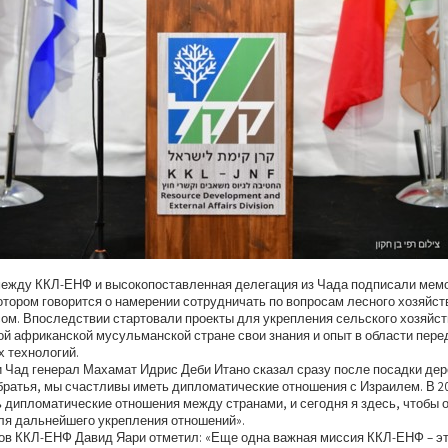
между ККЛ-ЕНФ и высокопоставленная делегация из Чада подписали мем
отором говорится о намерении сотрудничать по вопросам лесного хозяйст
ом. Впоследствии стартовали проекты для укрепления сельского хозяйст
й африканской мусульманской стране свои знания и опыт в области пер
 технологий.
 Чад генерал Махамат Идрис Деби Итано сказал сразу после посадки дер
 братья, мы счастливы иметь дипломатические отношения с Израилем. В 2
 дипломатические отношения между странами, и сегодня я здесь, чтобы 
ля дальнейшего укрепления отношений».
ов ККЛ-ЕНФ Давид Яари отметил: «Еще одна важная миссия ККЛ-ЕНФ – э