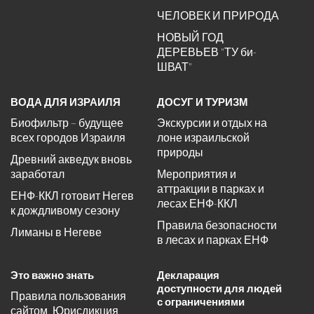
ЧЕЛОВЕК И ПРИРОДА
НОВЫЙ ГОД
ДЕРЕВЬЕВ "ТУ би-
ШВАТ"
ВОДА ДЛЯ ИЗРАИЛЯ
ДОСУГ И ТУРИЗМ
Биофильтр – будущее
Экскурсии и отдых на
всех городов Израиля
лоне израильской
природы
Древний акведук вновь
заработал
Мероприятия и
аттракции в парках и
ЕНФ-ККЛ готовит Негев
лесах ЕНФ-ККЛ
к дождливому сезону
Правила безопасности
Лиманы в Негеве
в лесах и парках ЕНФ
Это важно знать
Декларация
доступности для людей
Правила пользования
с ограничениями
сайтом, Юрисдикция,